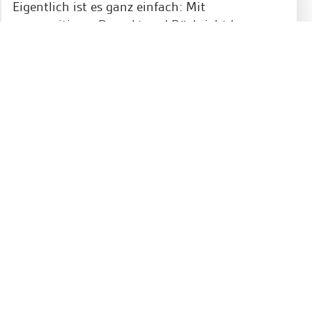
Eigentlich ist es ganz einfach: Mit
gegenseitigem Respekt und Rücksicht lassen
sich viele Konflikte und Gefahrensituationen
vorbeugen.
Kontakt zur SNBIKT
Unsere Geschäftsstelle erreichen Sie unter der
Rufnummer:
+49 (341) 392811077
.
Sächsisches Netzwerk für Rad- und Biketourismus
(SNBIKT)