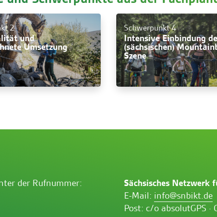
kt 2
Schwerpunkt 4
lität und
Intensive Einbindung de
chnete Umsetzung
(sächsischen) Mountain
Szene
unter der Rufnummer:
Sächsisches Netzwerk f
E-Mail:
info@snbikt.de
Post: c/o absolutGPS · 