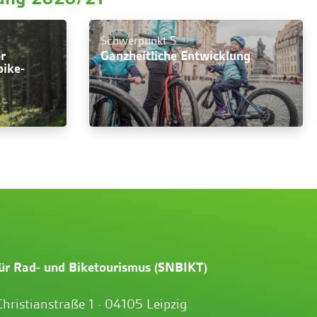
Schwerpunkt 5
r
Ganzheitliche Entwicklung
bike-
ür Rad- und Biketourismus (SNBIKT)
Christianstraße 1 · 04105 Leipzig