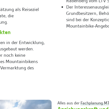
Rabenberg vom LTV Sa
Der Interessenausgle
ätzung als Reiseziel
Grundbesitzern, Behö
te, die
sind bei der Konzept
ung.
Mountainbike-Angebo
rkten
ten in der Entwicklung,
usgebaut werden.
er noch keine
des Mountainbikens
er Vermarktung des
Alles aus der
Fachplanung M