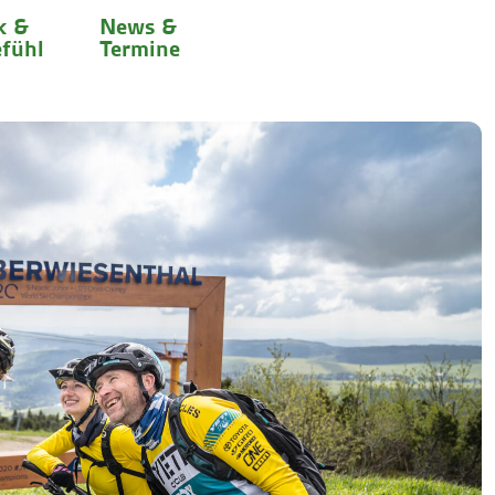
k &
News &
fühl
Termine