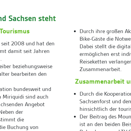
nd Sachsen steht
 Tourismus
Durch ihre großen Ak
Bike-Gäste die Notwe
 seit 2008 und hat den
Dabei stellt die digi
mmt damit seit Jahren
ermöglichen erst ind
.
Reiseketten verlange
reiber beziehungsweise
Zusammenarbeit.
alter bearbeiten den
Zusammenarbeit un
nation bundesweit und
Durch die Kooperatio
 Miriquidi sind auch
Sachsenforst und dem
achsenden Angebot
hinsichtlich der tou
 Neben der
Der Beitrag des Moun
stimmt die
ist an den beiden Bei
 die Buchung von