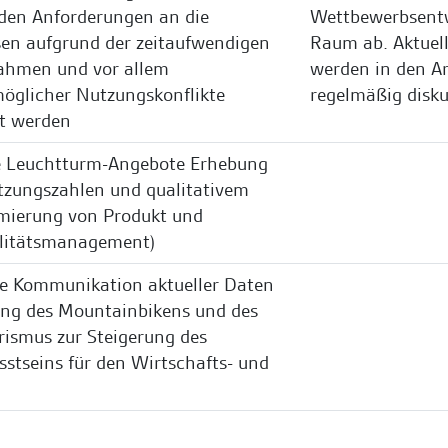
nden Anforderungen an die
Wettbewerbsent
sen aufgrund der zeitaufwendigen
Raum ab. Aktuel
hmen und vor allem
werden in den Ar
möglicher Nutzungskonflikte
regelmäßig disku
nt werden
ie Leuchtturm-Angebote Erhebung
tzungszahlen und qualitativem
imierung von Produkt und
litätsmanagement)
te Kommunikation aktueller Daten
ung des Mountainbikens und des
ismus zur Steigerung des
sstseins für den Wirtschafts- und