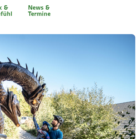
k &
News &
fühl
Termine