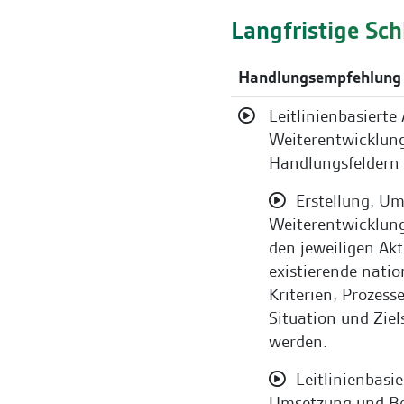
Langfristige S
Handlungsempfehlung
Leitlinienbasierte
Weiterentwicklung 
Handlungsfeldern
Erstellung, U
Weiterentwicklung
den jeweiligen Akt
existierende natio
Kriterien, Prozesse
Situation und Ziel
werden.
Leitlinienbasi
Umsetzung und Bet