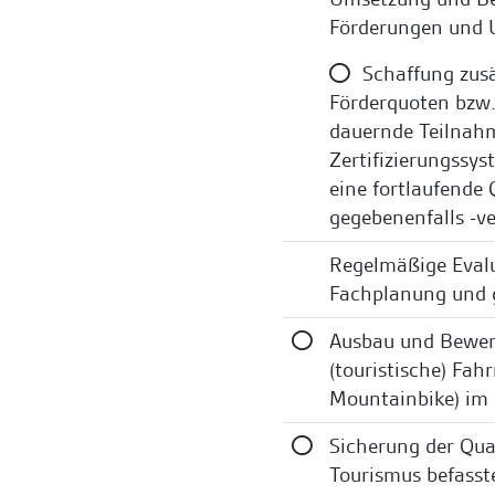
Förderungen und 
Schaffung zusä
Förderquoten bzw.
dauernde Teilnahm
Zertifizierungssys
eine fortlaufende
gegebenenfalls -v
Regelmäßige Eval
Fachplanung und 
Ausbau und Bewerb
(touristische) Fah
Mountainbike) im
Sicherung der Qual
Tourismus befasst