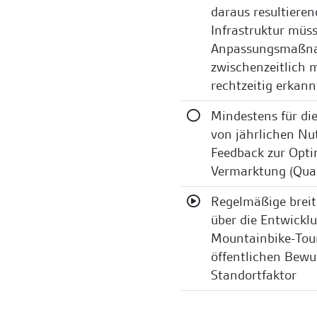
daraus resultiere
Infrastruktur müs
Anpassungsmaßna
zwischenzeitlich 
rechtzeitig erkan
Mindestens für d
von jährlichen Nu
Feedback zur Opt
Vermarktung (Qua
Regelmäßige brei
über die Entwickl
Mountainbike-Tour
öffentlichen Bewu
Standortfaktor