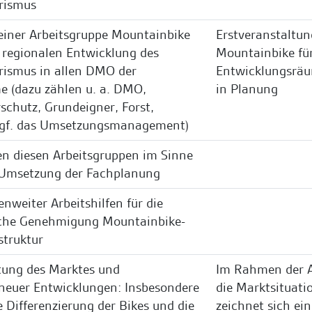
rismus
einer Arbeitsgruppe Mountainbike
Erstveranstaltun
regionalen Entwicklung des
Mountainbike für
rismus in allen DMO der
Entwicklungsrä
 (dazu zählen u. a. DMO,
in Planung
schutz, Grundeigner, Forst,
 ggf. das Umsetzungsmanagement)
n diesen Arbeitsgruppen im Sinne
n Umsetzung der Fachplanung
nweiter Arbeitshilfen für die
iche Genehmigung Mountainbike-
struktur
tung des Marktes und
Im Rahmen der 
neuer Entwicklungen: Insbesondere
die Marktsituati
e Differenzierung der Bikes und die
zeichnet sich ein