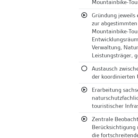
Mountainbike-Tou
Gründung jeweils 
zur abgestimmten 
Mountainbike-Tou
Entwicklungsräume
Verwaltung, Natur
Leistungsträger,
Austausch zwische
der koordinierte
Erarbeitung sachse
naturschutzfachl
touristischer Infra
Zentrale Beobach
Berücksichtigung 
die fortschreitend