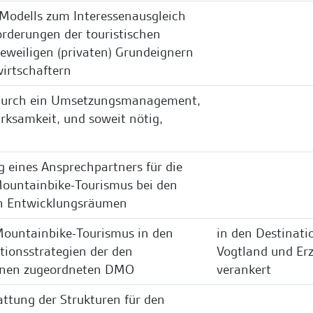
 Modells zum Interessenausgleich
rderungen der touristischen
jeweiligen (privaten) Grundeignern
irtschaftern
 durch ein Umsetzungsmanagement,
rksamkeit, und soweit nötig,
 eines Ansprechpartners für die
ountainbike-Tourismus bei den
en Entwicklungsräumen
Mountainbike-Tourismus in den
in den Destinati
tionsstrategien der den
Vogtland und Erz
onen zugeordneten DMO
verankert
attung der Strukturen für den