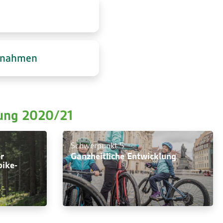
ßnahmen
ung 2020/21
Schwerpunkt 5
r
Ganzheitliche Entwicklung
bike-