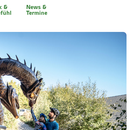
k &
News &
fühl
Termine