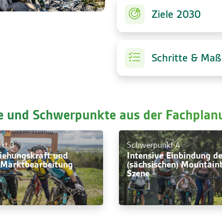
Ziele 2030
Schritte & Ma
le und Schwerpunkte aus der
Fachplan
kt 3
Schwerpunkt 4
iehungskraft und
Intensive Einbindung de
 Marktbearbeitung
(sächsischen) Mountain
Szene