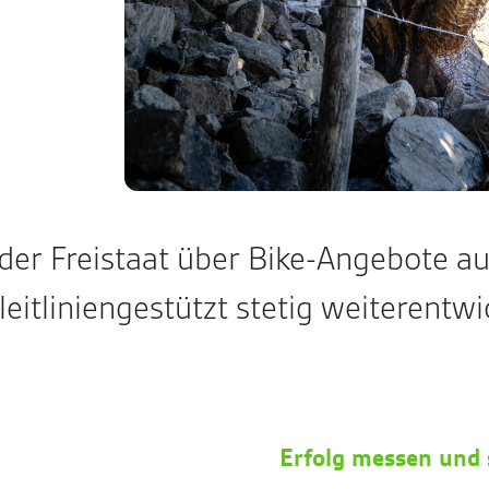
der Freistaat über Bike-Angebote a
 leitliniengestützt stetig weiterentw
Erfolg messen und 