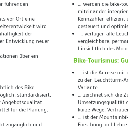
er führenden
… werden die bike-tou
miteinander integrier
ts vor Ort eine
Kennzahlen effizient 
eiterentwickelt wird.
gesteuert und optimie
haltigkeit der
… verfügen alle Leuc
der Entwicklung neuer
vergleichbare, perman
hinsichtlich des Mou
ationen über ein
Bike-Tourismus: G
… ist die Anreise mi
zu den Leuchtturm-An
htlich des Bike-
Variante.
öglich, standardisiert,
… zeichnet sich die 
r Angebotsqualität.
Umsetzungsqualität d
ttel für die Planung,
kurze Wege, Vertrauen
… ist der Mountainbik
icht zugänglich und
Forschung und Lehre 