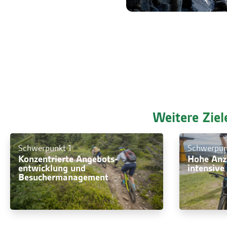
Weitere Zie
Schwerpunkt 1
Schwerpun
Konzentrierte Angebots­
Hohe Anz
entwicklung und
intensive
Besuchermanagement